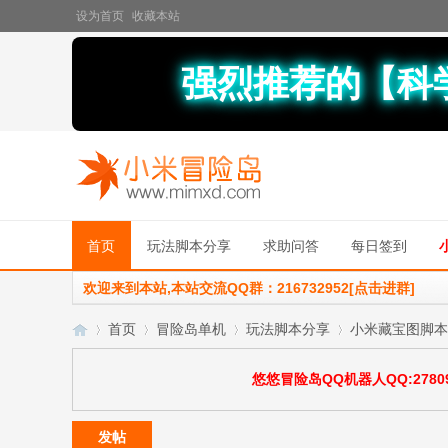
设为首页
收藏本站
强烈推荐的【科
首页
玩法脚本分享
求助问答
每日签到
欢迎来到本站,本站交流QQ群：216732952[点击进群]
首页
冒险岛单机
玩法脚本分享
小米藏宝图脚本
悠悠冒险岛QQ机器人QQ:27809
小
»
›
›
›
发帖