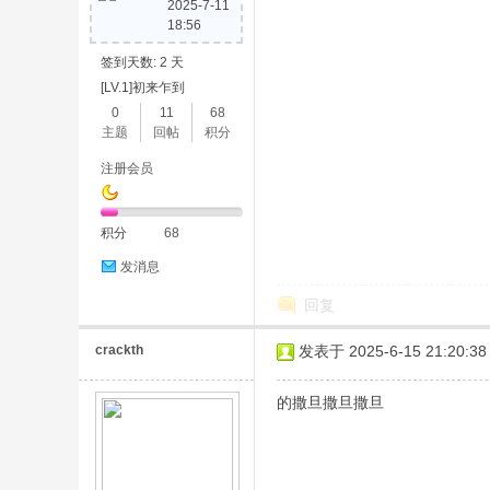
2025-7-11
18:56
签到天数: 2 天
论
[LV.1]初来乍到
0
11
68
主题
回帖
积分
注册会员
积分
68
发消息
坛
回复
crackth
发表于 2025-6-15 21:20:38
的撒旦撒旦撒旦