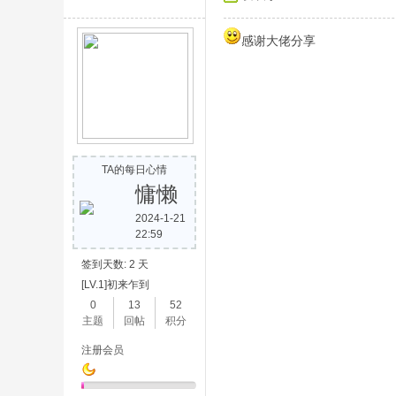
感谢大佬分享
TA的每日心情
慵懒
2024-1-21
22:59
签到天数: 2 天
[LV.1]初来乍到
0
13
52
主题
回帖
积分
注册会员