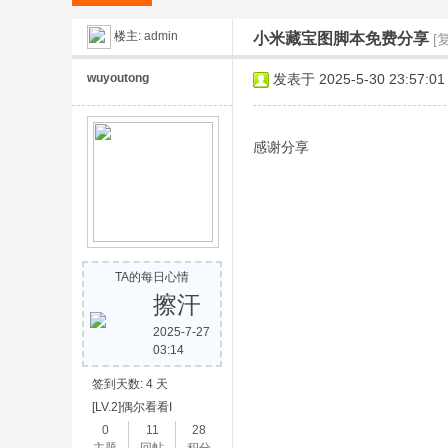
楼主:
admin
小米藏宝图脚本免费分享
[
wuyoutong
发表于 2025-5-30 23:57:01
感谢分享
米
TA的每日心情
擦汗
2025-7-27
03:14
冒
签到天数: 4 天
[LV.2]偶尔看看I
0
11
28