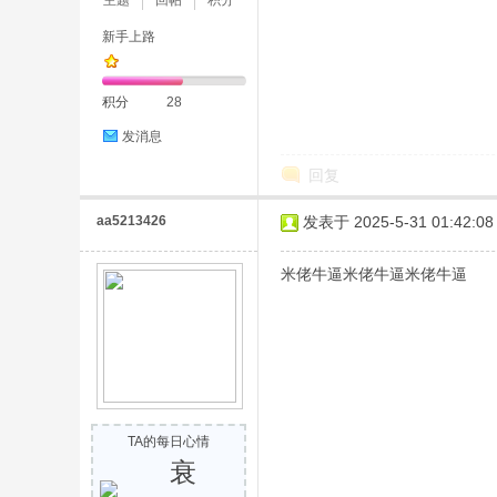
主题
回帖
积分
新手上路
积分
28
险
发消息
回复
aa5213426
发表于 2025-5-31 01:42:08
米佬牛逼米佬牛逼米佬牛逼
岛
TA的每日心情
衰