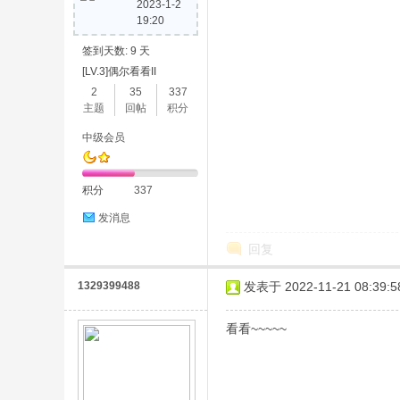
2023-1-2
19:20
签到天数: 9 天
论
[LV.3]偶尔看看II
2
35
337
主题
回帖
积分
中级会员
积分
337
发消息
坛
回复
1329399488
发表于 2022-11-21 08:39:5
看看~~~~~