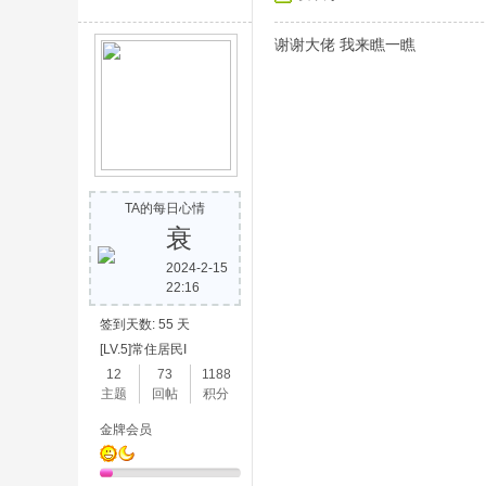
谢谢大佬 我来瞧一瞧
TA的每日心情
衰
2024-2-15
22:16
签到天数: 55 天
[LV.5]常住居民I
12
73
1188
主题
回帖
积分
金牌会员