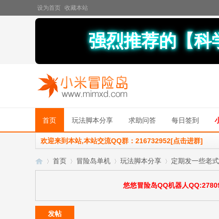
设为首页
收藏本站
强烈推荐的【科
首页
玩法脚本分享
求助问答
每日签到
欢迎来到本站,本站交流QQ群：216732952[点击进群]
首页
冒险岛单机
玩法脚本分享
定期发一些老式
悠悠冒险岛QQ机器人QQ:27809
小
»
›
›
›
发帖