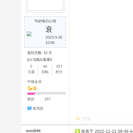
TA的每日心情
衰
2023-3-30
10:06
签到天数: 10 天
[LV.3]偶尔看看II
5
40
257
主题
回帖
积分
中级会员
积分
257
发消息
回复
mmd596
发表于 2022-11-21 08:46:4