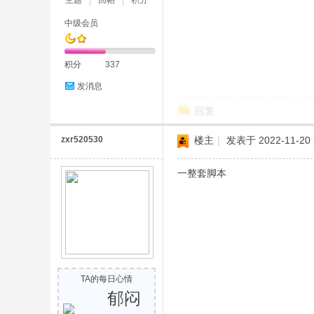
主题
回帖
积分
中级会员
积分
337
险
发消息
回复
zxr520530
楼主
|
发表于 2022-11-20 
一整套脚本
岛
TA的每日心情
郁闷