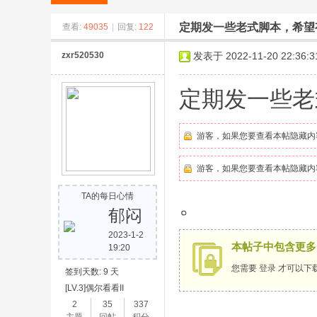
定期发一些老式脚本，希望
查看:
49035
|
回复:
122
zxr520530
发表于 2022-11-20 22:36:3
定期发一些老
米
游客，如果您要查看本帖隐藏内
游客，如果您要查看本帖隐藏内
TA的每日心情
。
郁闷
2023-1-2
本帖子中包含更多
19:20
冒
您需要
登录
才可以下
签到天数: 9 天
[LV.3]偶尔看看II
2
35
337